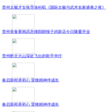
贵州太极才女执导洛杉矶《国际太极与武术名家盛典之夜》
贵州美食黄南武息烽阳朗辣子鸡新店今日隆重开业
贵州黔北大山深处飞出的歌手华仔
春启新程承初心 雷锋精神伴成长
春启新程承初心 雷锋精神伴成长