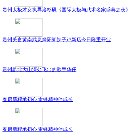
贵州太极才女执导洛杉矶《国际太极与武术名家盛典之夜》
贵州美食黄南武息烽阳朗辣子鸡新店今日隆重开业
贵州黔北大山深处飞出的歌手华仔
春启新程承初心 雷锋精神伴成长
春启新程承初心 雷锋精神伴成长