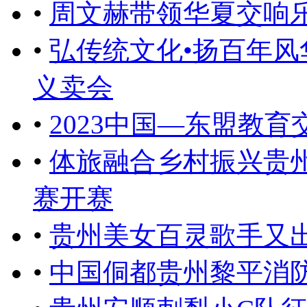
•
周文赫带领华夏交响
•
弘传统文化•扬百年
义卖会
•
2023中国—东盟教
•
体旅融合乡村振兴贵
赛开赛
•
贵州美女百灵歌手又
•
中国侗都贵州黎平消