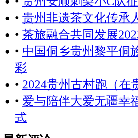
•
贵州安顺刺梨小C队征
•
贵州非遗茶文化传承
•
茶旅融合共同发展20
•
中国侗乡贵州黎平侗
彩
•
2024贵州古村跑（
•
爱与陪伴大爱无疆幸
式