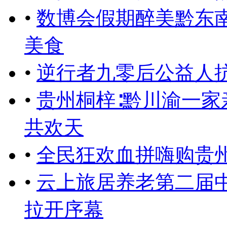
•
数博会假期醉美黔东
美食
•
逆行者九零后公益人
•
贵州桐梓∶黔川渝一家
共欢天
•
全民狂欢血拼嗨购贵州
•
云上旅居养老第二届
拉开序幕