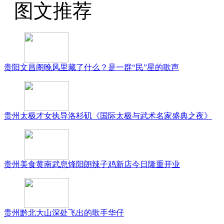
图文推荐
贵阳文昌阁晚风里藏了什么？是一群“民”星的歌声
贵州太极才女执导洛杉矶《国际太极与武术名家盛典之夜》
贵州美食黄南武息烽阳朗辣子鸡新店今日隆重开业
贵州黔北大山深处飞出的歌手华仔