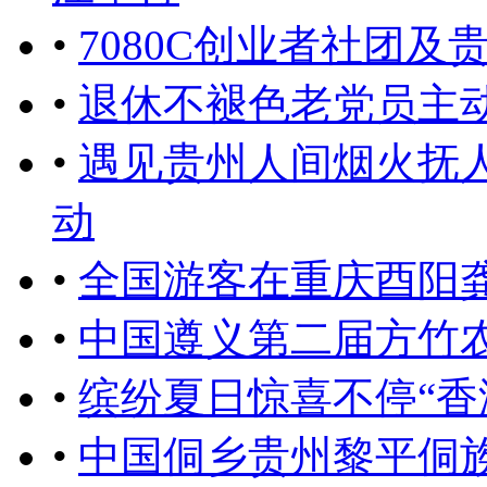
•
7080C创业者社团
•
退休不褪色老党员主
•
遇见贵州人间烟火抚人
动
•
全国游客在重庆酉阳
•
中国遵义第二届方竹
•
缤纷夏日惊喜不停“香
•
中国侗乡贵州黎平侗