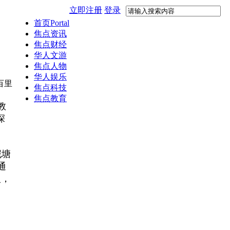
立即注册
登录
首页
Portal
焦点资讯
焦点财经
华人文游
焦点人物
华人娱乐
百里
焦点科技
焦点教育
教
深
泥塘
通
入，