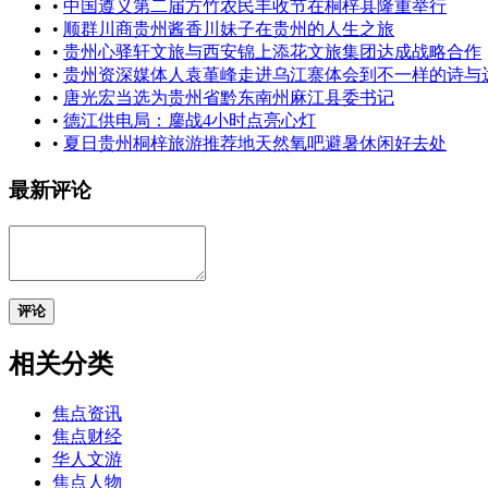
•
中国遵义第二届方竹农民丰收节在桐梓县隆重举行
•
顺群川商贵州酱香川妹子在贵州的人生之旅
•
贵州心驿轩文旅与西安锦上添花文旅集团达成战略合作
•
贵州资深媒体人袁堇峰走进乌江寨体会到不一样的诗与
•
唐光宏当选为贵州省黔东南州麻江县委书记
•
德江供电局：鏖战4小时点亮心灯
•
夏日贵州桐梓旅游推荐地天然氧吧避暑休闲好去处
最新评论
评论
相关分类
焦点资讯
焦点财经
华人文游
焦点人物