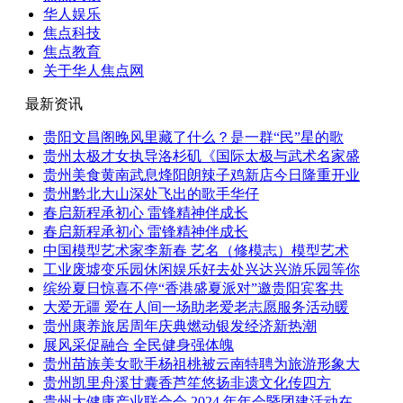
华人娱乐
焦点科技
焦点教育
关于华人焦点网
最新资讯
贵阳文昌阁晚风里藏了什么？是一群“民”星的歌
贵州太极才女执导洛杉矶《国际太极与武术名家盛
贵州美食黄南武息烽阳朗辣子鸡新店今日隆重开业
贵州黔北大山深处飞出的歌手华仔
春启新程承初心 雷锋精神伴成长
春启新程承初心 雷锋精神伴成长
中国模型艺术家李新春 艺名（修模志）模型艺术
工业废墟变乐园休闲娱乐好去处兴达兴游乐园等你
缤纷夏日惊喜不停“香港盛夏派对”邀贵阳宾客共
大爱无疆 爱在人间一场助老爱老志愿服务活动暖
贵州康养旅居周年庆典燃动银发经济新热潮
展风采促融合 全民健身强体魄
贵州苗族美女歌手杨祖桃被云南特聘为旅游形象大
贵州凯里舟溪甘囊香芦笙悠扬非遗文化传四方
贵州大健康产业联合会 2024 年年会暨团建活动在