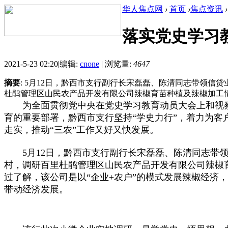
华人焦点网
›
首页
›
焦点资讯
›
落实党史学习
2021-5-23 02:20
|
编辑:
cnone
|
浏览量:
4647
摘要
: 5月12日，黔西市支行副行长宋磊磊、陈清同志带领
杜鹃管理区山民农产品开发有限公司辣椒育苗种植及辣椒加工情况
为全面贯彻党中央在党史学习教育动员大会上和视察
育的重要部署，黔西市支行坚持“学史力行”，着力为
走实，推动“三农”工作又好又快发展。
5月12日，黔西市支行副行长宋磊磊、陈清同志带领
村，调研百里杜鹃管理区山民农产品开发有限公司辣椒
过了解，该公司是以“企业+农户”的模式发展辣椒经济
带动经济发展。