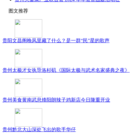
图文推荐
贵阳文昌阁晚风里藏了什么？是一群“民”星的歌声
贵州太极才女执导洛杉矶《国际太极与武术名家盛典之夜》
贵州美食黄南武息烽阳朗辣子鸡新店今日隆重开业
贵州黔北大山深处飞出的歌手华仔