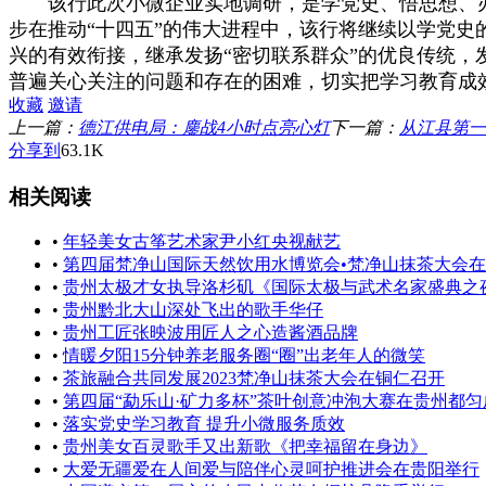
该行此次小微企业实地调研，是学党史、悟思想、办
步在推动“十四五”的伟大进程中，该行将继续以学党
兴的有效衔接，继承发扬“密切联系群众”的优良传统
普遍关心关注的问题和存在的困难，切实把学习教育成
收藏
邀请
上一篇：
德江供电局：鏖战4小时点亮心灯
下一篇：
从江县第一
分享到
63.1K
相关阅读
•
年轻美女古筝艺术家尹小红央视献艺
•
第四届梵净山国际天然饮用水博览会•梵净山抹茶大会
•
贵州太极才女执导洛杉矶《国际太极与武术名家盛典之
•
贵州黔北大山深处飞出的歌手华仔
•
贵州工匠张映波用匠人之心造酱酒品牌
•
情暖夕阳15分钟养老服务圈“圈”出老年人的微笑
•
茶旅融合共同发展2023梵净山抹茶大会在铜仁召开
•
第四届“勐乐山·矿力多杯”茶叶创意冲泡大赛在贵州都
•
落实党史学习教育 提升小微服务质效
•
贵州美女百灵歌手又出新歌《把幸福留在身边》
•
大爱无疆爱在人间爱与陪伴心灵呵护推进会在贵阳举行