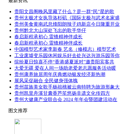
最新资讯
贵阳文昌阁晚风里藏了什么？是一群“民”星的歌
贵州太极才女执导洛杉矶《国际太极与武术名家盛
贵州美食黄南武息烽阳朗辣子鸡新店今日隆重开业
贵州黔北大山深处飞出的歌手华仔
春启新程承初心 雷锋精神伴成长
春启新程承初心 雷锋精神伴成长
中国模型艺术家李新春 艺名（修模志）模型艺术
工业废墟变乐园休闲娱乐好去处兴达兴游乐园等你
缤纷夏日惊喜不停“香港盛夏派对”邀贵阳宾客共
大爱无疆 爱在人间一场助老爱老志愿服务活动暖
贵州康养旅居周年庆典燃动银发经济新热潮
展风采促融合 全民健身强体魄
贵州苗族美女歌手杨祖桃被云南特聘为旅游形象大
贵州凯里舟溪甘囊香芦笙悠扬非遗文化传四方
贵州大健康产业联合会 2024 年年会暨团建活动在
图文推荐