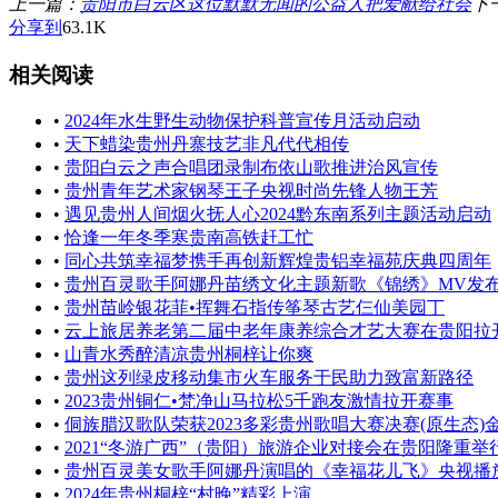
上一篇：
贵阳市白云区这位默默无闻的公益人把爱献给社会
下
分享到
63.1K
相关阅读
•
2024年水生野生动物保护科普宣传月活动启动
•
天下蜡染贵州丹寨技艺非凡代代相传
•
贵阳白云之声合唱团录制布依山歌推进治风宣传
•
贵州青年艺术家钢琴王子央视时尚先锋人物王芳
•
遇见贵州人间烟火抚人心2024黔东南系列主题活动启动
•
恰逢一年冬季寒贵南高铁赶工忙
•
同心共筑幸福梦携手再创新辉煌贵铝幸福苑庆典四周年
•
贵州百灵歌手阿娜丹苗绣文化主题新歌《锦绣》MV发
•
贵州苗岭银花菲•挥舞石指传筝琴古艺仨仙美园丁
•
云上旅居养老第二届中老年康养综合才艺大赛在贵阳拉
•
山青水秀醉清凉贵州桐梓让你爽
•
贵州这列绿皮移动集市火车服务于民助力致富新路径
•
2023贵州铜仁•梵净山马拉松5千跑友激情拉开赛事
•
侗族腊汉歌队荣获2023多彩贵州歌唱大赛决赛(原生态)
•
2021“冬游广西”（贵阳）旅游企业对接会在贵阳隆重举
•
贵州百灵美女歌手阿娜丹演唱的《幸福花儿飞》央视播放
•
2024年贵州桐梓“村晚”精彩上演