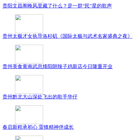
贵阳文昌阁晚风里藏了什么？是一群“民”星的歌声
贵州太极才女执导洛杉矶《国际太极与武术名家盛典之夜》
贵州美食黄南武息烽阳朗辣子鸡新店今日隆重开业
贵州黔北大山深处飞出的歌手华仔
春启新程承初心 雷锋精神伴成长