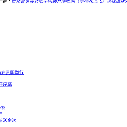
一篇：
贵州百灵美女歌手阿娜丹演唱的《幸福花儿飞》央视播放5
布在贵阳举行
开序幕
金奖
行
50余次