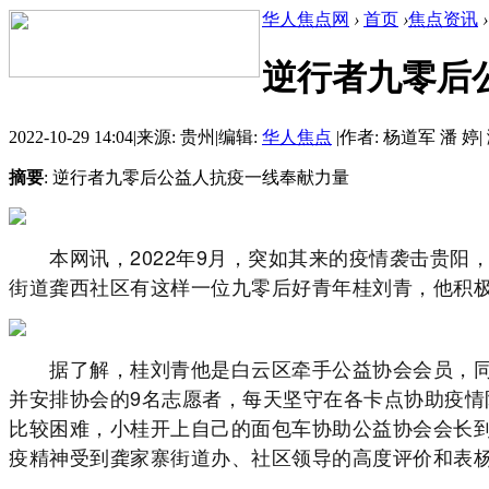
华人焦点网
›
首页
›
焦点资讯
›
逆行者九零后
2022-10-29 14:04
|
来源: 贵州
|
编辑:
华人焦点
|
作者: 杨道军 潘 婷
|
摘要
: 逆行者九零后公益人抗疫一线奉献力量
本网讯，2022年9月，突如其来的疫情袭击贵阳
街道龚西社区有这样一位九零后好青年桂刘青，他积
据了解，桂刘青他是白云区牵手公益协会会员，同
并安排协会的9名志愿者，每天坚守在各卡点协助疫
比较困难，小桂开上自己的面包车协助公益协会会长
疫精神受到龚家寨街道办、社区领导的高度评价和表