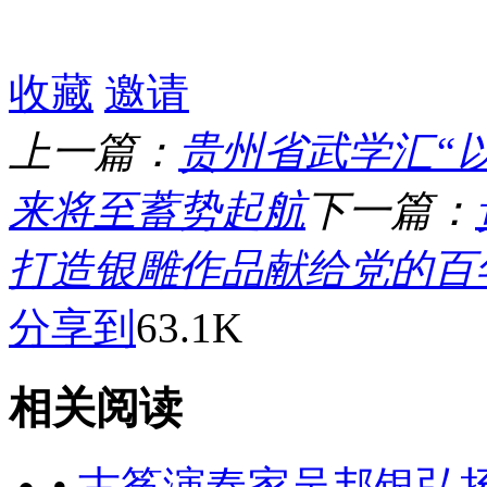
收藏
邀请
上一篇：
贵州省武学汇“
来将至蓄势起航
下一篇：
打造银雕作品献给党的百
分享到
63.1K
相关阅读
•
古筝演奏家吴邦银弘