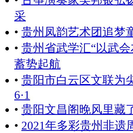
采
•
贵州凤韵艺术团追梦
•
贵州省武学汇“以武会
蓄势起航
•
贵阳市白云区文联为
6·1
•
贵阳文昌阁晚风里藏了
•
2021年多彩贵州非