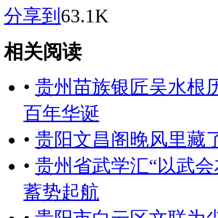
分享到
63.1K
相关阅读
•
贵州苗族银匠吴水根
百年华诞
•
贵阳文昌阁晚风里藏了
•
贵州省武学汇“以武会
蓄势起航