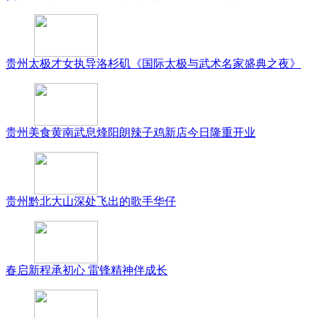
贵州太极才女执导洛杉矶《国际太极与武术名家盛典之夜》
贵州美食黄南武息烽阳朗辣子鸡新店今日隆重开业
贵州黔北大山深处飞出的歌手华仔
春启新程承初心 雷锋精神伴成长