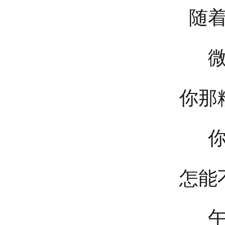
随
你那
怎能