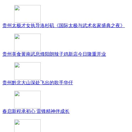
贵州太极才女执导洛杉矶《国际太极与武术名家盛典之夜》
贵州美食黄南武息烽阳朗辣子鸡新店今日隆重开业
贵州黔北大山深处飞出的歌手华仔
春启新程承初心 雷锋精神伴成长