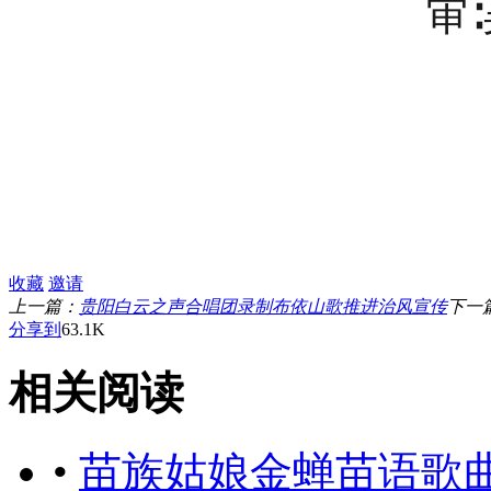
审
收藏
邀请
上一篇：
贵阳白云之声合唱团录制布依山歌推进治风宣传
下一
分享到
63.1K
相关阅读
•
苗族姑娘金蝉苗语歌