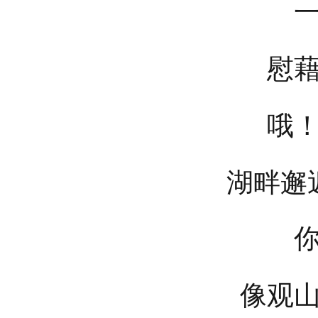
慰
哦
湖畔邂
像观