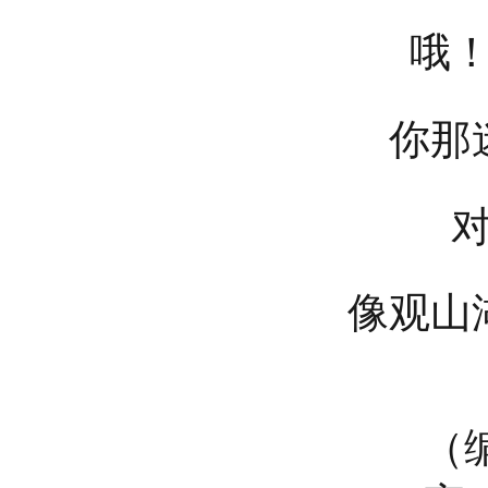
哦
你那
像观山
（编辑：杨