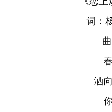
《恋上
词：杨
曲
洒